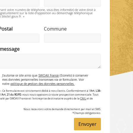
nant votre numéro de téléphone, vous êtes informé(e) de votre droit à
e gratuitement sur la liste d’opposition au démarchage téléphonique
.bloctel.gouv.fr. »
Postal
Commune
 message
J'autorise ce site ainsi que
SWOAX France
(Econeto) à conserver
mes données personnelles transmises via ce formulaire. Voir
notre
politique de gestion des données personnelles.
 : Ce formulaire est strictement dédié à nos clients. Conformément à l'
Art. L34-
l'
Art. 21 du RGPD
, nous nous opposons à toute prospection commerciale. Tout
nalé par SWOAX France et l'entreprise destinataire auprès de la
CNIL
et de
Nous recevrons votre demande directement par mail et SMS.
*Champs obligatoires.
Envoyer