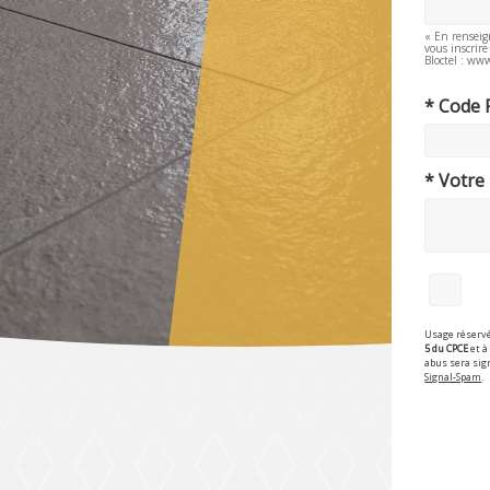
« En renseig
vous inscrir
Bloctel : www
* Code 
* Votre
Usage réservé
5 du CPCE
et à 
abus sera sig
Signal-Spam
.