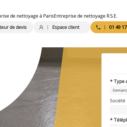
rise de nettoyage à Paris
Entreprise de nettoyage R.S.E.
teur de devis
Espace client
01 49 17
* Type
Société
* Télé