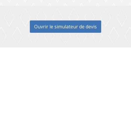
Ouvrir le simulateur de devis
e de
age à Paris
rise de nettoyage, basée à Paris, intervient dans toute l'
 des services de qualité adaptés aux besoins des particu
ls. Que vous soyez à Paris, dans les Hauts-de-Seine, la 