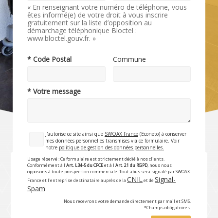
« En renseignant votre numéro de téléphone, vous
êtes informé(e) de votre droit à vous inscrire
gratuitement sur la liste d’opposition au
démarchage téléphonique Bloctel :
www.bloctel.gouv.fr. »
* Code Postal
Commune
* Votre message
J'autorise ce site ainsi que
SWOAX France
(Econeto) à conserver
mes données personnelles transmises via ce formulaire. Voir
notre
politique de gestion des données personnelles.
Usage réservé : Ce formulaire est strictement dédié à nos clients.
Conformément à l'
Art. L34-5 du CPCE
et à l'
Art. 21 du RGPD
, nous nous
opposons à toute prospection commerciale. Tout abus sera signalé par SWOAX
CNIL
Signal-
France et l'entreprise destinataire auprès de la
et de
Spam
.
Nous recevrons votre demande directement par mail et SMS.
*Champs obligatoires.