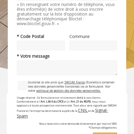
« En renseignant votre numéro de téléphone, vous
êtes informé(e) de votre droit à vous inscrire
gratuitement sur la liste d’opposition au
démarchage téléphonique Bloctel :
www.bloctel.gouv.fr. »
* Code Postal
Commune
* Votre message
J'autorise ce site ainsi que
SWOAX France
(Econeto) à conserver
mes données personnelles transmises via ce formulaire. Voir
notre
politique de gestion des données personnelles.
Usage réservé : Ce formulaire est strictement dédié à nos clients.
Conformément à l'
Art. L34-5 du CPCE
et à l'
Art. 21 du RGPD
, nous nous
opposons à toute prospection commerciale. Tout abus sera signalé par SWOAX
CNIL
Signal-
France et l'entreprise destinataire auprès de la
et de
Spam
.
Nous recevrons votre demande directement par mail et SMS.
*Champs obligatoires.