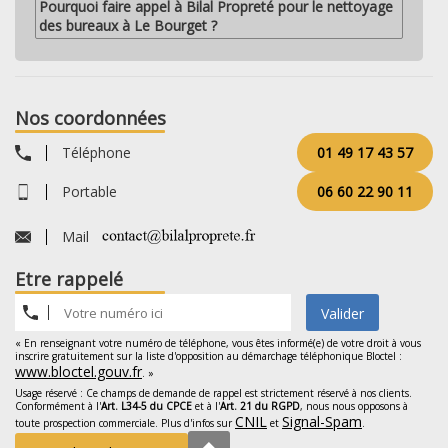
Pourquoi faire appel à Bilal Propreté pour le nettoyage
des bureaux à Le Bourget ?
Nos coordonnées
Téléphone
01 49 17 43 57
Portable
06 60 22 90 11
Mail
Etre rappelé
Valider
« En renseignant votre numéro de téléphone, vous êtes informé(e) de votre droit à vous
inscrire gratuitement sur la liste d'opposition au démarchage téléphonique Bloctel :
www.bloctel.gouv.fr
. »
Usage réservé : Ce champs de demande de rappel est strictement réservé à nos clients.
Conformément à l'
Art. L34-5 du CPCE
et à l'
Art. 21 du RGPD
, nous nous opposons à
CNIL
Signal-Spam
toute prospection commerciale. Plus d'infos sur
et
.