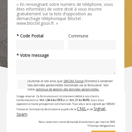
« En renseignant votre numéro de téléphone, vous
êtes informé(e) de votre droit à vous inscrire
gratuitement sur la liste d’opposition au
démarchage téléphonique Bloctel :
www.bloctel.gouv.fr. »
* Code Postal
Commune
* Votre message
J'autorise ce site ainsi que
SWOAX France
(Econeto) à conserver
mes données personnelles transmises via ce formulaire. Voir
notre
politique de gestion des données personnelles.
Usage réservé : Ce formulaire est strictement dédié à nos clients.
Conformément à l'
Art. L34-5 du CPCE
et à l'
Art. 21 du RGPD
, nous nous
opposons à toute prospection commerciale. Tout abus sera signalé par SWOAX
CNIL
Signal-
France et l'entreprise destinataire auprès de la
et de
Spam
.
Nous recevrons votre demande directement par mail et SMS.
*Champs obligatoires.