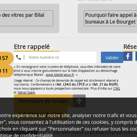
des vitres par Bilal
Pourquoi faire appel à
bureaux à Le Bourget 
Etre rappelé
Rése
3 57
Valider
« En renseignant votre numéro de téléphone, vous êtes informé(e) de votre
0 11
droit à vous inscrire gratuitement sur la liste d'opposition au démarchage
téléphonique Bloctel :
www.bloctel.gouv.fr
. »
Usage réservé : Ce champs de demande de rappel est strictement réservé à
nos clients. Conformément à l'
Art. L34-5 du CPCE
et à l'
Art. 21 du RGPD
,
nous nous opposons à toute prospection commerciale. Plus d'infos sur
CNIL
et
Signal-Spam
.
Formulaire de contact
Simulateur de devis
otre expérience sur notre site, analyser notre trafic et vou
", vous consentez à l'utilisation de ces cookies, y compris de
oix en cliquant sur "Personnaliser" ou refuser tous les coo
Site web réalisé pour Bilal Propreté (SIRE
itique de confidentialité
.
Vie privée