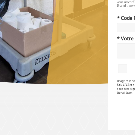
vous inscrir
Bloctel : www
* Code 
* Votre
Usage réservé
5 du CPCE
et à 
abus sera sig
Signal-Spam
.