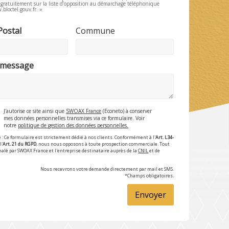
e gratuitement sur la liste d’opposition au démarchage téléphonique
.bloctel.gouv.fr. »
Postal
Commune
 message
J'autorise ce site ainsi que
SWOAX France
(Econeto) à conserver
mes données personnelles transmises via ce formulaire. Voir
notre
politique de gestion des données personnelles.
 : Ce formulaire est strictement dédié à nos clients. Conformément à l'
Art. L34-
l'
Art. 21 du RGPD
, nous nous opposons à toute prospection commerciale. Tout
nalé par SWOAX France et l'entreprise destinataire auprès de la
CNIL
et de
Nous recevrons votre demande directement par mail et SMS.
*Champs obligatoires.
Envoyer