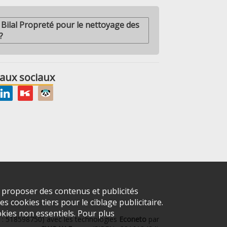
 Bilal Propreté pour le nettoyage des
?
aux sociaux
s proposer des contenus et publicités
s cookies tiers pour le ciblage publicitaire.
kies non essentiels. Pour plus
N : 518598750) avec les technologies
Econeto
par