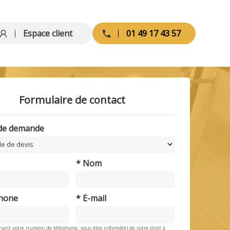
Espace client
01 49 17 43 57
Formulaire de contact
 de demande
* Nom
phone
* E-mail
nant votre numéro de téléphone, vous êtes informé(e) de votre droit à