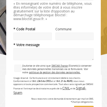
« En renseignant votre numéro de téléphone, vous
êtes informé(e) de votre droit à vous inscrire
gratuitement sur la liste d’opposition au
démarchage téléphonique Bloctel :
www.bloctel.gouv.fr. »
* Code Postal
Commune
* Votre message
J'autorise ce site ainsi que
SWOAX France
(Econeto) à conserver
mes données personnelles transmises via ce formulaire. Voir
notre
politique de gestion des données personnelles.
Usage réservé : Ce formulaire est strictement dédié à nos clients.
Conformément à l'
Art. L34-5 du CPCE
et à l'
Art. 21 du RGPD
, nous nous
opposons à toute prospection commerciale. Tout abus sera signalé par SWOAX
CNIL
Signal-
France et l'entreprise destinataire auprès de la
et de
Spam
.
Nous recevrons votre demande directement par mail et SMS.
*Champs obligatoires.