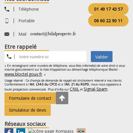
Téléphone
01 49 17 43 57
Portable
06 60 22 90 11
Mail
Etre rappelé
Valider
« En renseignant votre numéro de téléphone, vous êtes informé(e) de votre droit à vous
inscrire gratuitement sur la liste d'opposition au démarchage téléphonique Bloctel :
www.bloctel.gouv.fr
. »
Usage réservé : Ce champs de demande de rappel est strictement réservé à nos clients.
Conformément à l'
Art. L34-5 du CPCE
et à l'
Art. 21 du RGPD
, nous nous opposons à
CNIL
Signal-Spam
toute prospection commerciale. Plus d'infos sur
et
.
Formulaire de contact
Simulateur de devis
Réseaux sociaux