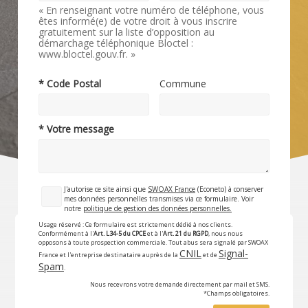
« En renseignant votre numéro de téléphone, vous
êtes informé(e) de votre droit à vous inscrire
gratuitement sur la liste d’opposition au
démarchage téléphonique Bloctel :
www.bloctel.gouv.fr. »
* Code Postal
Commune
* Votre message
J'autorise ce site ainsi que
SWOAX France
(Econeto) à conserver
mes données personnelles transmises via ce formulaire. Voir
notre
politique de gestion des données personnelles.
Usage réservé : Ce formulaire est strictement dédié à nos clients.
Conformément à l'
Art. L34-5 du CPCE
et à l'
Art. 21 du RGPD
, nous nous
opposons à toute prospection commerciale. Tout abus sera signalé par SWOAX
CNIL
Signal-
France et l'entreprise destinataire auprès de la
et de
Spam
.
Nous recevrons votre demande directement par mail et SMS.
*Champs obligatoires.