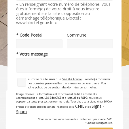
« En renseignant votre numéro de téléphone, vous
êtes informé(e) de votre droit à vous inscrire
gratuitement sur la liste d’opposition au
démarchage téléphonique Bloctel :
www.bloctel.gouv.fr. »
* Code Postal
Commune
* Votre message
J'autorise ce site ainsi que
SWOAX France
(Econeto) à conserver
mes données personnelles transmises via ce formulaire. Voir
notre
politique de gestion des données personnelles.
Usage réservé : Ce formulaire est strictement dédié à nos clients.
Conformément à l'
Art. L34-5 du CPCE
et à l'
Art. 21 du RGPD
, nous nous
opposons à toute prospection commerciale. Tout abus sera signalé par SWOAX
CNIL
Signal-
France et l'entreprise destinataire auprès de la
et de
Spam
.
Nous recevrons votre demande directement par mail et SMS.
*Champs obligatoires.