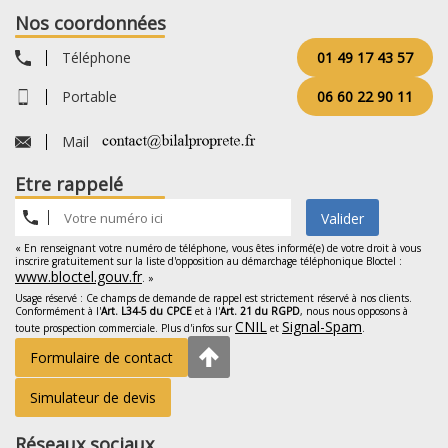
Nos coordonnées
Téléphone
01 49 17 43 57
Portable
06 60 22 90 11
Mail
Etre rappelé
Valider
« En renseignant votre numéro de téléphone, vous êtes informé(e) de votre droit à vous
inscrire gratuitement sur la liste d'opposition au démarchage téléphonique Bloctel :
www.bloctel.gouv.fr
. »
Usage réservé : Ce champs de demande de rappel est strictement réservé à nos clients.
Conformément à l'
Art. L34-5 du CPCE
et à l'
Art. 21 du RGPD
, nous nous opposons à
CNIL
Signal-Spam
toute prospection commerciale. Plus d'infos sur
et
.
Formulaire de contact
Simulateur de devis
Réseaux sociaux